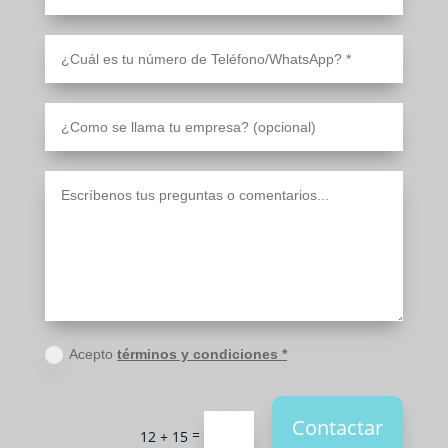
Acepto
términos y condiciones *
Contactar
=
12 + 15