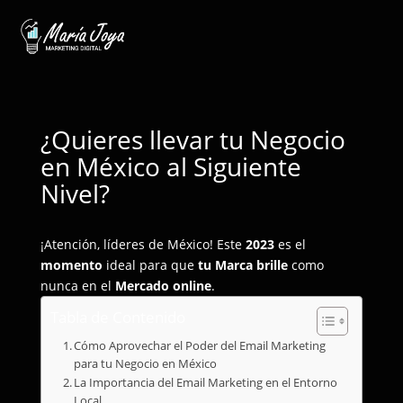
¿Quieres llevar tu Negocio
en México al Siguiente
Nivel?
¡Atención, líderes de México! Este
2023
es el
momento
ideal para que
tu Marca brille
como
nunca en el
Mercado online
.
Tabla de Contenido
Cómo Aprovechar el Poder del Email Marketing
para tu Negocio en México
La Importancia del Email Marketing en el Entorno
Local