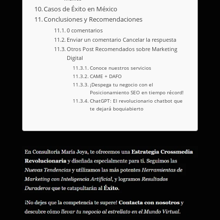
Casos de Éxito en México
Conclusiones y Recomendaciones
0 comentarios
Enviar un comentario Cancelar la respuesta
Otros Post Recomendados sobre Marketing
Digital
Conoce nuestros servicios
CAME + DAFO
¡Despega tu negocio con el
Posicionamiento SEO en tiempo récord!
ChatGPT: El revolucionario chatbot que
te dejará boquiabierto