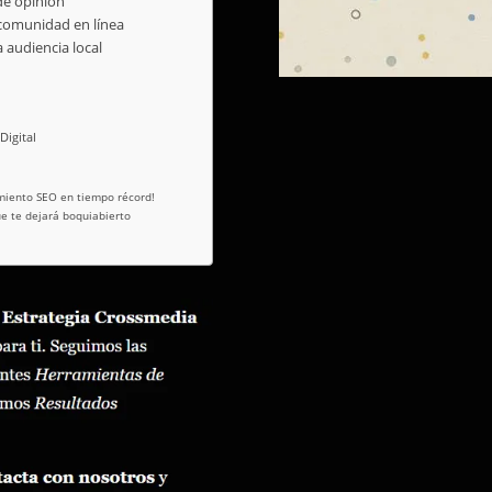
de opinión
 comunidad en línea
 audiencia local
igital
amiento SEO en tiempo récord!
ue te dejará boquiabierto