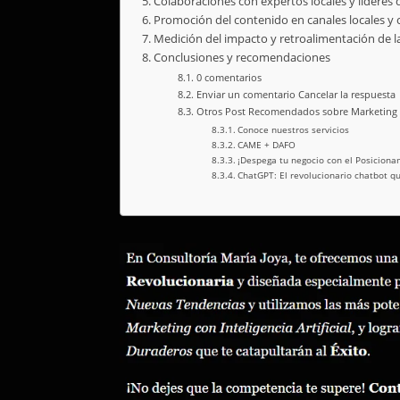
Colaboraciones con expertos locales y líderes 
Promoción del contenido en canales locales y
Medición del impacto y retroalimentación de la
Conclusiones y recomendaciones
0 comentarios
Enviar un comentario Cancelar la respuesta
Otros Post Recomendados sobre Marketing D
Conoce nuestros servicios
CAME + DAFO
¡Despega tu negocio con el Posicion
ChatGPT: El revolucionario chatbot q