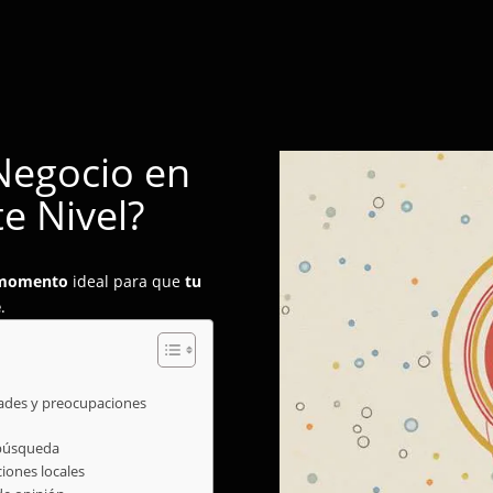
 Negocio en
te Nivel?
momento
ideal para que
tu
e
.
dades y preocupaciones
 búsqueda
ciones locales