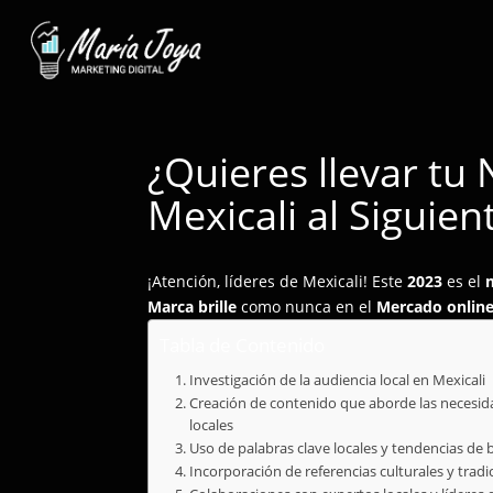
¿Quieres llevar tu
Mexicali al Siguien
¡Atención, líderes de Mexicali! Este
2023
es el
Marca brille
como nunca en el
Mercado onlin
Tabla de Contenido
Investigación de la audiencia local en Mexicali
Creación de contenido que aborde las necesi
locales
Uso de palabras clave locales y tendencias de
Incorporación de referencias culturales y tradi