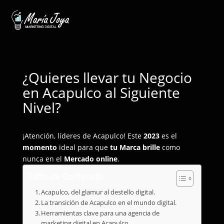
¿Quieres llevar tu Negocio
en Acapulco al Siguiente
Nivel?
¡Atención, líderes de Acapulco! Este
2023
es el
momento
ideal para que
tu Marca brille
como
nunca en el
Mercado online
.
Tabla de Contenido
Acapulco, del glamur al destello digital.
La transición de Acapulco en el mundo digital.
Herramientas clave para una agencia de
marketing digital en Acapulco