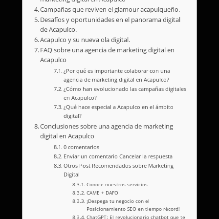
Campañas que reviven el glamour acapulqueño.
Desafíos y oportunidades en el panorama digital
de Acapulco.
Acapulco y su nueva ola digital.
FAQ sobre una agencia de marketing digital en
Acapulco
¿Por qué es importante colaborar con una
agencia de marketing digital en Acapulco?
¿Cómo han evolucionado las campañas digitales
en Acapulco?
¿Qué hace especial a Acapulco en el ámbito
digital?
Conclusiones sobre una agencia de marketing
digital en Acapulco
0 comentarios
Enviar un comentario Cancelar la respuesta
Otros Post Recomendados sobre Marketing
Digital
Conoce nuestros servicios
CAME + DAFO
¡Despega tu negocio con el
Posicionamiento SEO en tiempo récord!
ChatGPT: El revolucionario chatbot que te